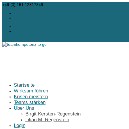
+49 (0) 151 12317849
info@bkr-teamkompetenz.de
Facebook
Instagram
Facebook
Instagram
0-Artikel
Startseite
Wirksam führen
Krisen meistern
Teams stärken
Über Uns
Birgit Kersten-Regenstein
Lilian M. Regenstein
Login