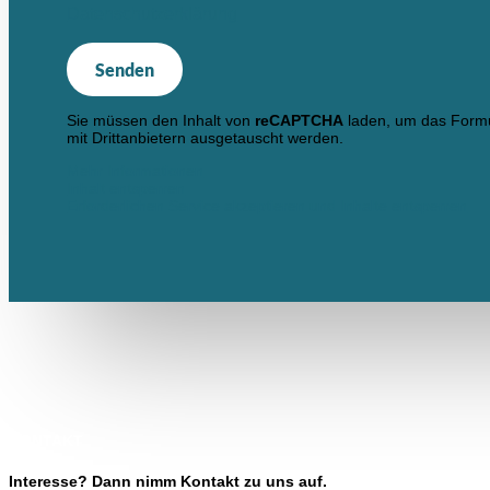
Datenschutzerklärung
Senden
Sie müssen den Inhalt von
reCAPTCHA
laden, um das Formul
mit Drittanbietern ausgetauscht werden.
Mehr Informationen
Inhalt entsperren
Erforderlichen Service akzeptieren und Inhalte entsperren
KONTAKT
Interesse? Dann nimm Kontakt zu uns auf.