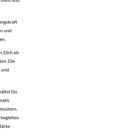
ungskraft
en und
en.
n, Dich als
ten. Die
- und
hältst Du
matic
kmustern,
begleiten
tärke