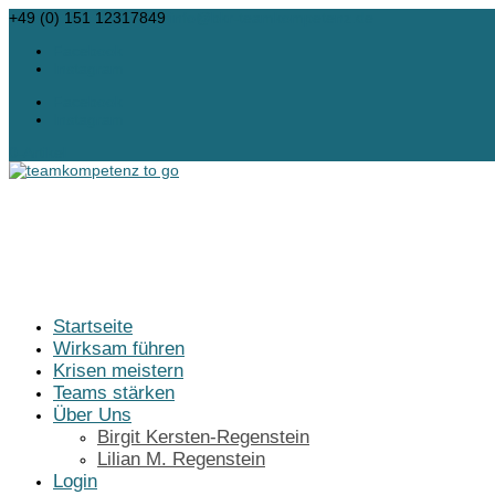
+49 (0) 151 12317849
info@bkr-teamkompetenz.de
Facebook
Instagram
Facebook
Instagram
0-Artikel
Startseite
Wirksam führen
Krisen meistern
Teams stärken
Über Uns
Birgit Kersten-Regenstein
Lilian M. Regenstein
Login