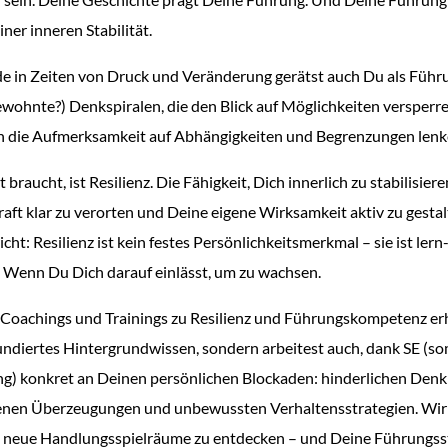
iner inneren Stabilität.
e in Zeiten von Druck und Veränderung gerätst auch Du als Führ
gewohnte?) Denkspiralen, die den Blick auf Möglichkeiten versperr
n die Aufmerksamkeit auf Abhängigkeiten und Begrenzungen lenk
t braucht, ist Resilienz. Die Fähigkeit, Dich innerlich zu stabilisiere
aft klar zu verorten und Deine eigene Wirksamkeit aktiv zu gestal
cht: Resilienz ist kein festes Persönlichkeitsmerkmal – sie ist lern
r. Wenn Du Dich darauf einlässt, um zu wachsen.
 Coachings und Trainings zu Resilienz und Führungskompetenz er
fundiertes Hintergrundwissen, sondern arbeitest auch, dank SE (so
ng) konkret an Deinen persönlichen Blockaden: hinderlichen Den
enen Überzeugungen und unbewussten Verhaltensstrategien. Wir 
, neue Handlungsspielräume zu entdecken – und Deine Führungss