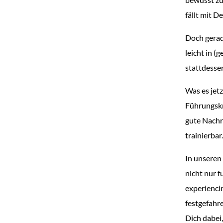
fällt mit De
Doch gerad
leicht in (
stattdesse
Was es jetz
Führungskr
gute Nachri
trainierba
In unseren
nicht nur 
experienci
festgefahr
Dich dabei