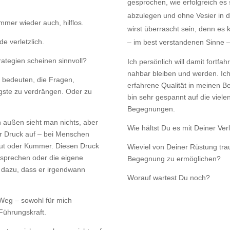
gesprochen, wie erfolgreich es
abzulegen und ohne Vesier in 
mmer wieder auch, hilflos.
wirst überrascht sein, denn es 
e verletzlich.
– im best verstandenen Sinne 
tegien scheinen sinnvoll?
Ich persönlich will damit fortfa
nahbar bleiben und werden. Ich
 bedeuten, die Fragen,
erfahrene Qualität in meinen B
gste zu verdrängen. Oder zu
bin sehr gespannt auf die vie
Begegnungen.
 außen sieht man nichts, aber
Wie hältst Du es mit Deiner Verl
r Druck auf – bei Menschen
 Wut oder Kummer. Diesen Druck
Wieviel von Deiner Rüstung tra
r sprechen oder die eigene
Begegnung zu ermöglichen?
 dazu, dass er irgendwann
Worauf wartest Du noch?
r Weg – sowohl für mich
 Führungskraft.