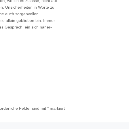
rt, wo ich es zulasse, nicht auf
n, Unsicherheiten in Worte zu
e auch sorgenvollen
ie allein geblieben bin. Immer
es Gespräch, ein sich näher-
forderliche Felder sind mit
*
markiert