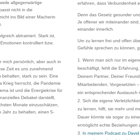
rweile allgegenwärtige
erfahren, dass Verbundenheit e
asst nicht in die
Denn das Gesetz gesunder und 
nicht ins Bild einer Macherin
Je offener wir miteinander sin
s.
einander innerlich.
reich abtrainiert. Stark ist,
Um zu lernen frei und offen ü
 Emotionen kontrolliert bzw.
Gefühle sprechen zu können, gi
Wenn man sich nur im eigene
ür mich persönlich, aber auch in
beschäftigt, fehlt die Erfahrun
ese Zeit es uns zunehmend
behalten, stark zu sein. Eine
Deinem Partner, Deiner Freund
pa Krieg herrscht, die Pandemie
Mitarbeitenden, Vorgesetzten –
ema ist und die Energiekrise für
ein entsprechender Austausch 
finanzielles Debakel darstellt,
Sich die eigene Verletzlichk
chsten Monate einzuschätzen,
zu lernen, hilft, sie mehr und m
 Jahr zu behalten, einen 5-
Dauer könnte sie sogar zu eine
ermöglicht echte Beziehungen 
In meinem Podcast zu David 