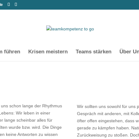
de
m führen
Krisen meistern
Teams stärken
Über U
von uns schon lange der Rhythmus
Wir sollten uns sowohl für uns 
Lebens: Wir leben in einer
Gespräch mit anderen, mit Koll
er lange scheinbar alles für
öfter offen eingestehen, dass wi
lten wurde bzw. wird. Die Dinge
gerade zu kämpfen haben. Natür
gen keine Antworten zu wissen
Zurückweisung zu stoßen. Doch 