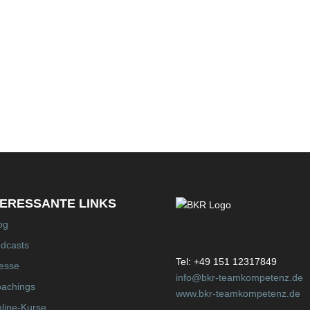
TERESSANTE LINKS
og
dcasts
Tel: +49 151 12317849
esse
info@bkr-teamkompetenz.de
achings
www.bkr-teamkompetenz.de
line-Kurse