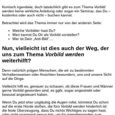
Komisch irgendwie, doch tatsächlich gibt es zum Thema
Vorbild
werden
keine wirkliche Anleitung oder sogar ein Seminar, das Du –
kostenlos oder auch nicht – buchen kannst.
Betrachtet wird das Thema immer nur von der anderen Seite:
Welche Vorbilder hast Du?
Wen kannst Du Dir als Vorbild vorstellen?
Wer ist Dein „Anti-Bild“….
Nun, vielleicht ist dies auch der Weg, der
uns zum Thema
Vorbild werden
weiterhilft?
Denn natürlich prägen Menschen, die wir zu bestimmten
Verhaltensweisen oder Ansichten bewundern, uns und unsere Sicht
auf die Dinge.
Vielleicht hilft es, genauer zu schauen, ob diese Frauen und Männer
gerne Vorbild geworden sind, es ggfs. sogar angestrebt oder
bewusst angesteuert haben.
Wenn Du jetzt eher ungläubig die Augen rollst, könntest Du schon
auf die erste Hürde stoßen, die fürs
Vorbild werden
hinderlich ist:
die feste Überzeugung, dass Du nichts Wichtiges zu sagen hast,
oder nicht spannend genug bist, um für irgendjemanden zum