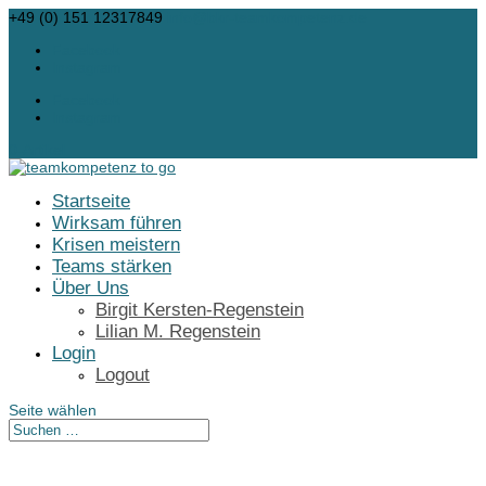
+49 (0) 151 12317849
info@bkr-teamkompetenz.de
Facebook
Instagram
Facebook
Instagram
0-Artikel
Startseite
Wirksam führen
Krisen meistern
Teams stärken
Über Uns
Birgit Kersten-Regenstein
Lilian M. Regenstein
Login
Logout
Seite wählen