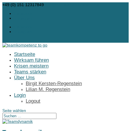
+49 (0) 151 12317849
info@bkr-teamkompetenz.de
Facebook
Instagram
Facebook
Instagram
0-Artikel
Startseite
Wirksam führen
Krisen meistern
Teams stärken
Über Uns
Birgit Kersten-Regenstein
Lilian M. Regenstein
Login
Logout
Seite wählen